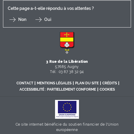
Cette page a-t-elle répondu à vos attentes ?
Non
Oui
F
I
Y
Li
X
3 Rue de la Libération
57685 Augny
Tél : 03 87 38 32 94
CONTACT
MENTIONS LÉGALES
PLAN DU SITE
CRÉDITS
ACCESSIBILITÉ : PARTIELLEMENT CONFORME
COOKIES
Ce site internet bénéficie du soutien financier de l'Union
européenne