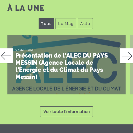
À
LA UNE
Tous
Le Mag
Actu
Afficher toutes les publications
Afficher uniquement les Mag
Afficher uniquement l
07 avril 2025
Présentation de l'ALEC DU PAYS
MESSIN (Agence Locale de
l'Energie et du Climat du Pays
Messin)
Voir toute l'information