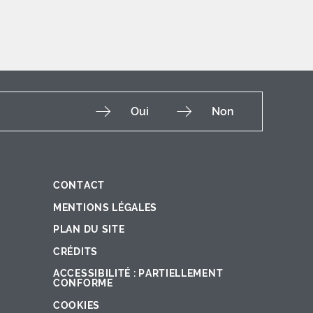
Oui
Non
CONTACT
Fac
Ins
You
Lin
X
MENTIONS LÉGALES
PLAN DU SITE
CRÉDITS
ACCESSIBILITÉ : PARTIELLEMENT
CONFORME
COOKIES