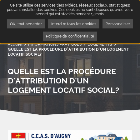
Ce site utilise des services tiers (vidéos, réseaux sociaux, statistiques)
pouvant installer des cookies. Ces cookies ne sont déposés qu’avec votre
accord qui est stockés pendant 13 mois.
OK, tout accepter
Interdire tous les cookies
Personnaliser
Politique de confidentialité
Accueil
INFORMATIONS PRATIQUES
LOGEMENTS
Page active
QUELLE EST LA PROCÉDURE D'ATTRIBUTION D'UN LOGEMENT
LOCATIF SOCIAL?
QUELLE EST LA PROCÉDURE
D'ATTRIBUTION D'UN
LOGEMENT LOCATIF SOCIAL?