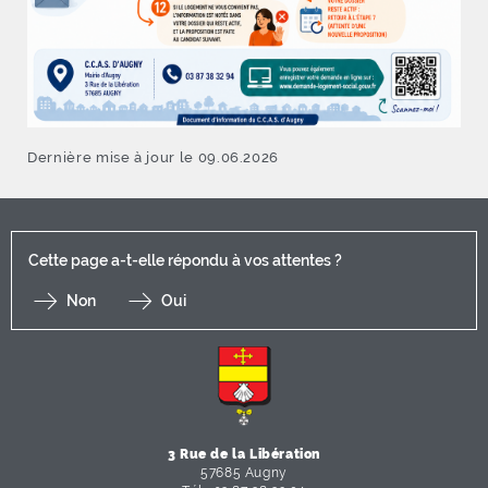
Dernière mise à jour le 09.06.2026
Cette page a-t-elle répondu à vos attentes ?
Non
Oui
F
I
Y
Li
X
3 Rue de la Libération
57685 Augny