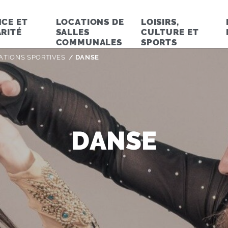
CE ET
LOCATIONS DE
LOISIRS,
RITÉ
SALLES
CULTURE ET
COMMUNALES
SPORTS
ATIONS SPORTIVES
Page active :
DANSE
DANSE