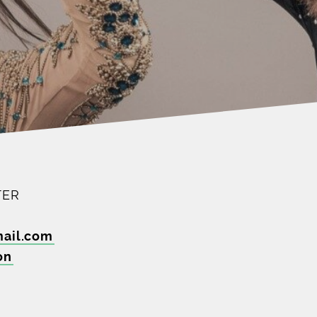
TER
ail
.
com
on