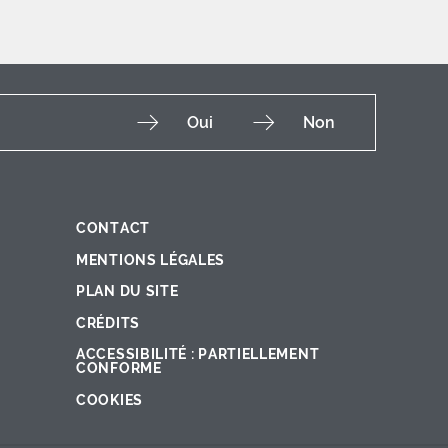
Oui
Non
CONTACT
Fac
Ins
You
Lin
X
MENTIONS LÉGALES
PLAN DU SITE
CRÉDITS
ACCESSIBILITÉ : PARTIELLEMENT
CONFORME
COOKIES