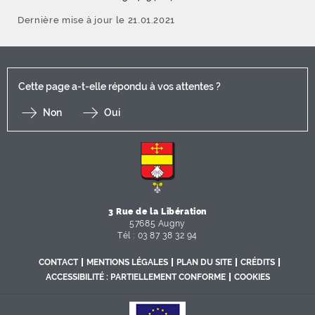
Dernière mise à jour le 21.01.2021
Cette page a-t-elle répondu à vos attentes ?
Non
Oui
F
I
Y
Li
X
3 Rue de la Libération
57685 Augny
Tél : 03 87 38 32 94
CONTACT
MENTIONS LÉGALES
PLAN DU SITE
CRÉDITS
ACCESSIBILITÉ : PARTIELLEMENT CONFORME
COOKIES