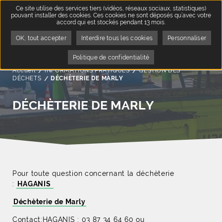
Ce site utilise des services tiers (vidéos, réseaux sociaux, statistiques)
pouvant installer des cookies. Ces cookies ne sont déposés qu’avec votre
accord qui est stockés pendant 13 mois.
OK, tout accepter
Interdire tous les cookies
Personnaliser
Politique de confidentialité
Accueil
INFORMATIONS PRATIQUES
GESTION DES
DÉCHETS
Page active :
DÉCHÈTERIE DE MARLY
DÉCHÈTERIE DE MARLY
Pour toute question concernant la déchèterie
:
HAGANIS
Déchèterie de Marly
Contact:HAGANIS : 03 87 34 64 60 ou