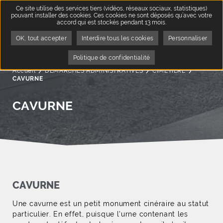
Ce site utilise des services tiers (vidéos, réseaux sociaux, statistiques)
pouvant installer des cookies. Ces cookies ne sont déposés qu’avec votre
accord qui est stockés pendant 13 mois.
OK, tout accepter
Interdire tous les cookies
Personnaliser
Politique de confidentialité
Accueil
DÉMARCHES ADMINISTRATIVES
CIMETIÈRE
Page acti
CAVURNE
CAVURNE
CAVURNE
Une cavurne est un petit monument cinéraire au statut
particulier. En effet, puisque l'urne contenant les