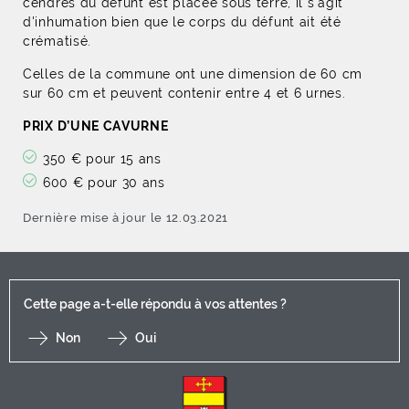
cendres du défunt est placée sous terre, il s'agit
d'inhumation bien que le corps du défunt ait été
crématisé.
Celles de la commune ont une dimension de 60 cm
sur 60 cm et peuvent contenir entre 4 et 6 urnes.
PRIX D’UNE CAVURNE
350 € pour 15 ans
600 € pour 30 ans
Dernière mise à jour le 12.03.2021
Cette page a-t-elle répondu à vos attentes ?
Non
Oui
F
I
Y
Li
X