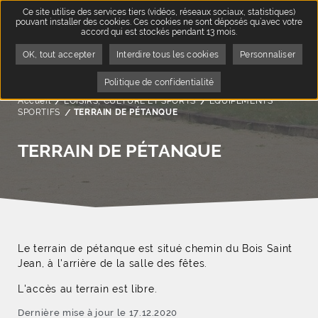
Ce site utilise des services tiers (vidéos, réseaux sociaux, statistiques)
pouvant installer des cookies. Ces cookies ne sont déposés qu’avec votre
accord qui est stockés pendant 13 mois.
OK, tout accepter
Interdire tous les cookies
Personnaliser
Politique de confidentialité
Accueil
LOISIRS, CULTURE ET SPORTS
ÉQUIPEMENTS
SPORTIFS
Page active :
TERRAIN DE PÉTANQUE
TERRAIN DE PÉTANQUE
Le terrain de pétanque est situé chemin du Bois Saint
Jean, à l'arrière de la salle des fêtes.
L'accès au terrain est libre.
Dernière mise à jour le 17.12.2020