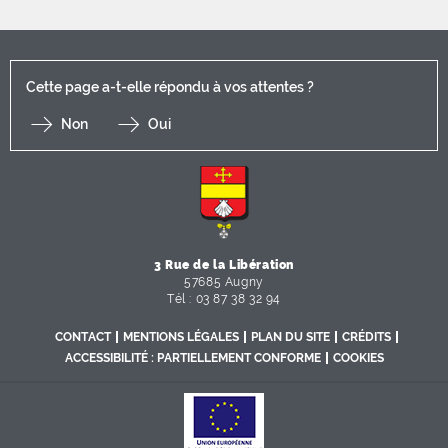
Cette page a-t-elle répondu à vos attentes ?
Non
Oui
F
I
Y
Li
X
3 Rue de la Libération
57685 Augny
Tél : 03 87 38 32 94
CONTACT
MENTIONS LÉGALES
PLAN DU SITE
CRÉDITS
ACCESSIBILITÉ : PARTIELLEMENT CONFORME
COOKIES