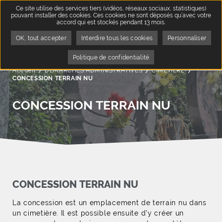
Ce site utilise des services tiers (vidéos, réseaux sociaux, statistiques)
pouvant installer des cookies. Ces cookies ne sont déposés qu’avec votre
accord qui est stockés pendant 13 mois.
OK, tout accepter
Interdire tous les cookies
Personnaliser
Politique de confidentialité
Accueil
DÉMARCHES ADMINISTRATIVES
CIMETIÈRE
Page acti
CONCESSION TERRAIN NU
CONCESSION TERRAIN NU
CONCESSION TERRAIN NU
La concession est un emplacement de terrain nu dans
un cimetière. Il est possible ensuite d'y créer un