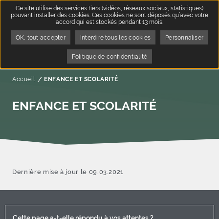
Ce site utilise des services tiers (vidéos, réseaux sociaux, statistiques)
pouvant installer des cookies. Ces cookies ne sont déposés qu’avec votre
accord qui est stockés pendant 13 mois.
OK, tout accepter
Interdire tous les cookies
Personnaliser
Politique de confidentialité
Accueil
Page active :
ENFANCE ET SCOLARITÉ
ENFANCE ET SCOLARITÉ
Dernière mise à jour le 09.03.2021
Cette page a-t-elle répondu à vos attentes ?