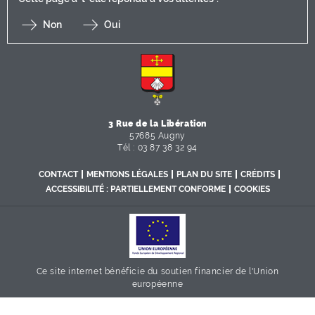
Non
Oui
F
I
Y
Li
X
3 Rue de la Libération
57685 Augny
Tél : 03 87 38 32 94
CONTACT
MENTIONS LÉGALES
PLAN DU SITE
CRÉDITS
ACCESSIBILITÉ : PARTIELLEMENT CONFORME
COOKIES
Ce site internet bénéficie du soutien financier de l'Union
européenne