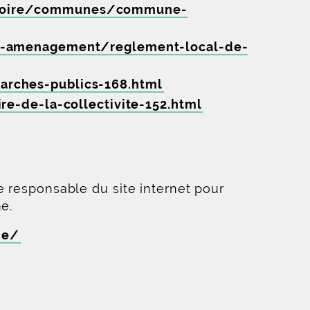
ritoire/communes/commune-
e-amenagement/reglement-local-de-
rches-publics-168.html
e-de-la-collectivite-152.html
e responsable du site internet pour
e.
ne/