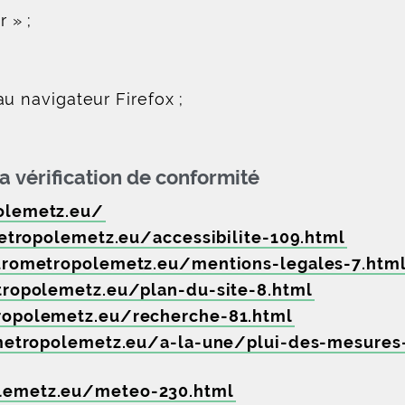
 » ;
u navigateur Firefox ;
la vérification de conformité
olemetz.eu/
tropolemetz.eu/accessibilite-109.html
rometropolemetz.eu/mentions-legales-7.htm
ropolemetz.eu/plan-du-site-8.html
opolemetz.eu/recherche-81.html
etropolemetz.eu/a-la-une/plui-des-mesures-f
lemetz.eu/meteo-230.html