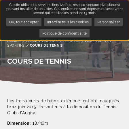
Ce site utilise des services tiers (vidéos, réseaux sociaux, statistiques)
pouvant installer des cookies. Ces cookies ne sont déposés qu’avec votre
accord qui est stockés pendant 13 mois.
OK, tout accepter
Interdire tous les cookies
Personnaliser
Politique de confidentialité
Accueil
LOISIRS, CULTURE ET SPORTS
ÉQUIPEMENTS
SPORTIFS
Page active :
COURS DE TENNIS
COURS DE TENNIS
Les trois courts de tennis extérieurs ont été inaugurés
le 14 juin 2015. Ils sont mis à la disposition du Tennis
Club d'Augny.
Dimension
: 18/36m