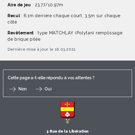
Aire de jeu
: 23,77/10,97m
Recul
: 6,1m derrière chaque court, 3,5m sur chaque
côté
Revêtement
: type MATCHLAY (Polytan) remplissage
de brique pilée
Dernière mise à jour le 16.03.2021
Cette page a-t-elle répondu à vos attentes ?
Non
Oui
F
I
Y
Li
X
3 Rue de la Libération