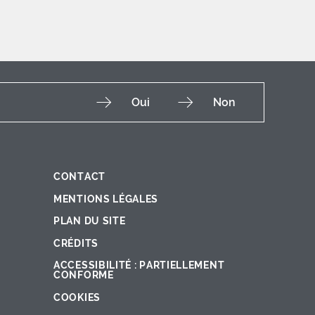
Oui
Non
CONTACT
Fac
Ins
You
Lin
X
MENTIONS LÉGALES
PLAN DU SITE
CRÉDITS
ACCESSIBILITÉ : PARTIELLEMENT
CONFORME
COOKIES