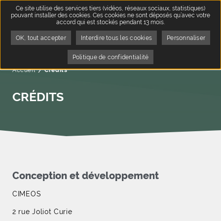
Ce site utilise des services tiers (vidéos, réseaux sociaux, statistiques)
pouvant installer des cookies. Ces cookies ne sont déposés qu’avec votre
accord qui est stockés pendant 13 mois.
OK, tout accepter
Interdire tous les cookies
Personnaliser
Politique de confidentialité
Accueil
Page active :
Crédits
CRÉDITS
Conception et développement
CIMEOS
2 rue Joliot Curie