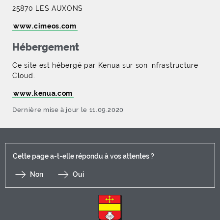
25870 LES AUXONS
www.cimeos.com
Hébergement
Ce site est hébergé par Kenua sur son infrastructure
Cloud.
www.kenua.com
Dernière mise à jour le 11.09.2020
Cette page a-t-elle répondu à vos attentes ?
Non
Oui
F
I
Y
Li
X