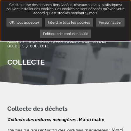
Ce site utilise des services tiers (vidéos, réseaux sociaux, statistiques)
pouvant installer des cookies. Ces cookies ne sont déposés qu’avec votre
accord qui est stockés pendant 13 mois.
OK, tout accepter
Interdire tous les cookies
Personnaliser
Politique de confidentialité
Accueil
INFORMATIONS PRATIQUES
GESTION DES
DÉCHETS
Page active :
COLLECTE
COLLECTE
Collecte des déchets
Collecte des ordures ménagères
: Mardi matin
Heures de présentation des ordures ménagères
: Merci