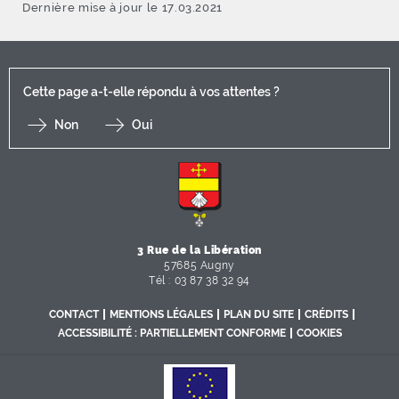
Dernière mise à jour le 17.03.2021
Cette page a-t-elle répondu à vos attentes ?
Non
Oui
F
I
Y
Li
X
3 Rue de la Libération
57685 Augny
Tél : 03 87 38 32 94
CONTACT
MENTIONS LÉGALES
PLAN DU SITE
CRÉDITS
ACCESSIBILITÉ : PARTIELLEMENT CONFORME
COOKIES