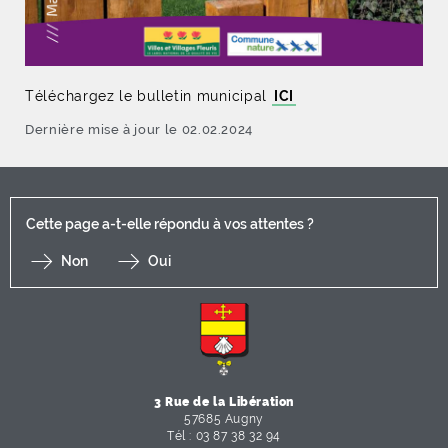
Téléchargez le bulletin municipal
ICI
Dernière mise à jour le 02.02.2024
Cette page a-t-elle répondu à vos attentes ?
Non
Oui
F
I
Y
Li
X
3 Rue de la Libération
57685 Augny
Tél : 03 87 38 32 94