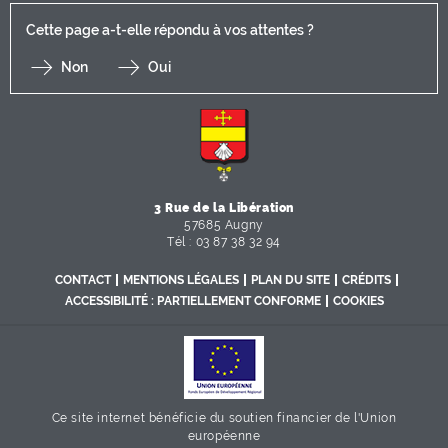
Cette page a-t-elle répondu à vos attentes ?
Non
Oui
F
I
Y
Li
X
3 Rue de la Libération
57685 Augny
Tél : 03 87 38 32 94
CONTACT
MENTIONS LÉGALES
PLAN DU SITE
CRÉDITS
ACCESSIBILITÉ : PARTIELLEMENT CONFORME
COOKIES
Ce site internet bénéficie du soutien financier de l'Union
européenne