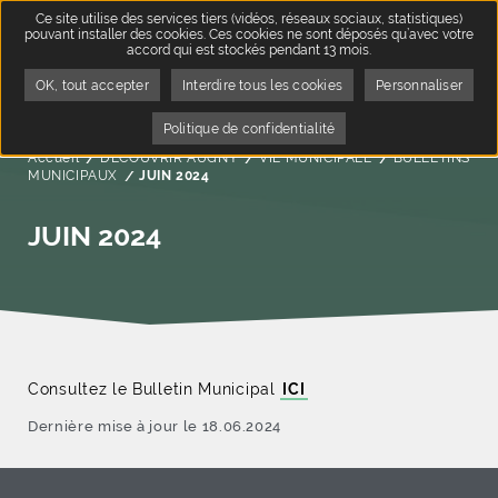
Ce site utilise des services tiers (vidéos, réseaux sociaux, statistiques)
pouvant installer des cookies. Ces cookies ne sont déposés qu’avec votre
accord qui est stockés pendant 13 mois.
OK, tout accepter
Interdire tous les cookies
Personnaliser
Politique de confidentialité
Accueil
DÉCOUVRIR AUGNY
VIE MUNICIPALE
BULLETINS
MUNICIPAUX
Page active :
JUIN 2024
JUIN 2024
Consultez le Bulletin Municipal
ICI
Dernière mise à jour le 18.06.2024