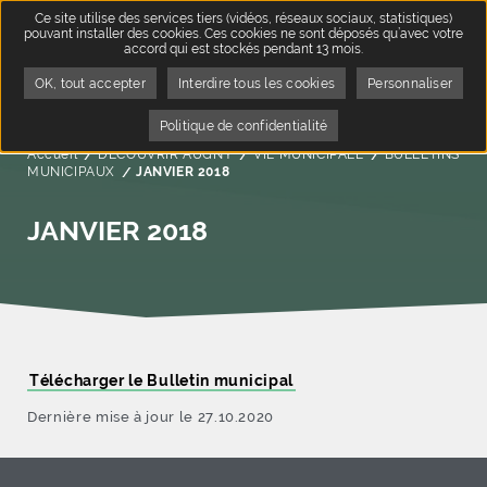
Ce site utilise des services tiers (vidéos, réseaux sociaux, statistiques)
pouvant installer des cookies. Ces cookies ne sont déposés qu’avec votre
accord qui est stockés pendant 13 mois.
OK, tout accepter
Interdire tous les cookies
Personnaliser
Politique de confidentialité
Accueil
DÉCOUVRIR AUGNY
VIE MUNICIPALE
BULLETINS
MUNICIPAUX
Page active :
JANVIER 2018
JANVIER 2018
Télécharger le Bulletin municipal
Dernière mise à jour le 27.10.2020