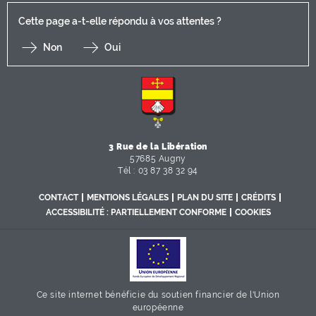
Cette page a-t-elle répondu à vos attentes ?
Non
Oui
F
I
Y
Li
X
3 Rue de la Libération
57685 Augny
Tél : 03 87 38 32 94
CONTACT
MENTIONS LÉGALES
PLAN DU SITE
CRÉDITS
ACCESSIBILITÉ : PARTIELLEMENT CONFORME
COOKIES
Ce site internet bénéficie du soutien financier de l'Union
européenne