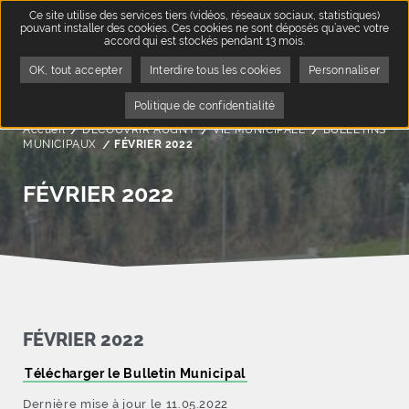
Ce site utilise des services tiers (vidéos, réseaux sociaux, statistiques)
pouvant installer des cookies. Ces cookies ne sont déposés qu’avec votre
accord qui est stockés pendant 13 mois.
OK, tout accepter
Interdire tous les cookies
Personnaliser
Politique de confidentialité
Accueil
DÉCOUVRIR AUGNY
VIE MUNICIPALE
BULLETINS
MUNICIPAUX
Page active :
FÉVRIER 2022
FÉVRIER 2022
FÉVRIER 2022
Télécharger le Bulletin Municipal
Dernière mise à jour le 11.05.2022