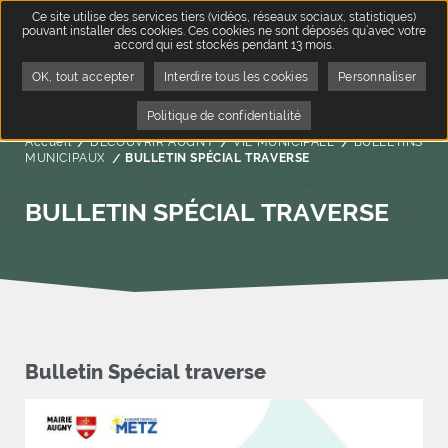
Ce site utilise des services tiers (vidéos, réseaux sociaux, statistiques)
pouvant installer des cookies. Ces cookies ne sont déposés qu’avec votre
accord qui est stockés pendant 13 mois.
OK, tout accepter
Interdire tous les cookies
Personnaliser
Politique de confidentialité
Accueil
DÉCOUVRIR AUGNY
VIE MUNICIPALE
BULLETINS
MUNICIPAUX
Page active :
BULLETIN SPÉCIAL TRAVERSE
BULLETIN SPÉCIAL TRAVERSE
Bulletin Spécial traverse