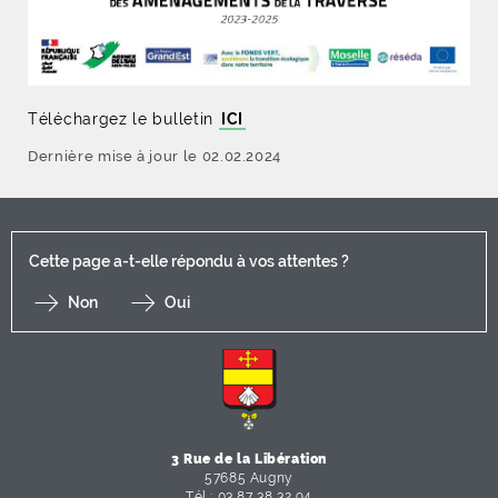
Téléchargez le bulletin
ICI
Dernière mise à jour le 02.02.2024
Cette page a-t-elle répondu à vos attentes ?
Non
Oui
F
I
Y
Li
X
3 Rue de la Libération
57685 Augny
Tél : 03 87 38 32 94