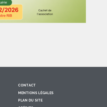
CONTACT
Fac
Ins
You
Lin
X
MENTIONS LÉGALES
PLAN DU SITE