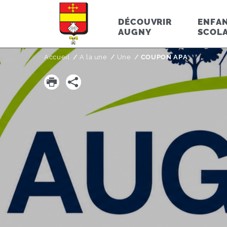
DÉCOUVRIR
ENFAN
AUGNY
SCOLA
Accueil
A la une
Page active :
Une
COUPON APA